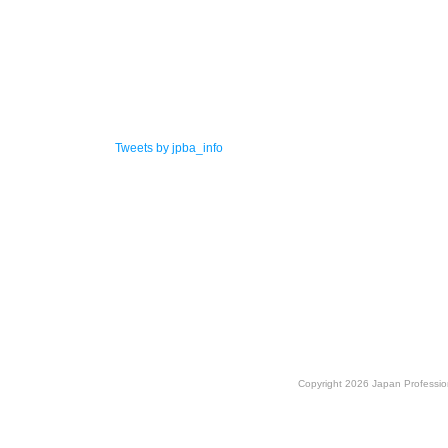
Tweets by jpba_info
2025.8.6
第3戦終了時公認プ
2025.7.23
東海汽船乗車割引証
2025.7.14
理事長交代のお知ら
Copyright 2026 Japan Profession
2025.7.13
2025年度JPBAツア