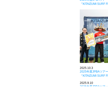
『KITAIZUMI SURF 
2025.10.3
2025年度JPBAツア
『KITAIZUMI SU
2025.9.10
2025年度JPBAツア
『KITAIZUMI SUR
2025.8.31
2025年度JPBAツア
『NIIJIMA PRO』結