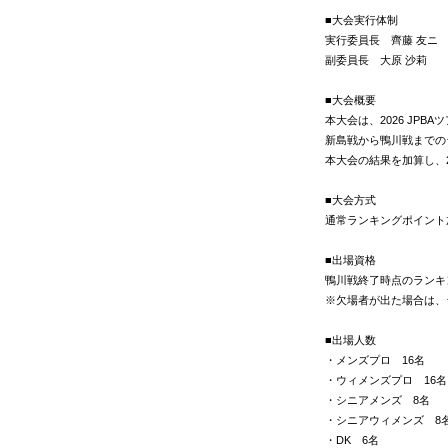
■大会実行体制
実行委員長 齊藤 友ニ
副委員長 大原 沙莉
■大会概要
本大会は、2026 JP
新島戦から鴨川戦までの
本大会の結果を加算し、
■大会方式
通常ランキングポイント
■出場資格
鴨川戦終了時点のランキ
※欠場者が出た場合は、
■出場人数
・メンズプロ 16名
・ウィメンズプロ 16名
・シニアメンズ 8名
・シニアウィメンズ 8
・DK 6名