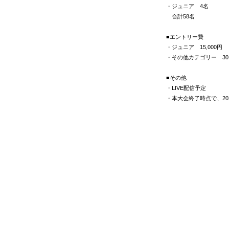
・ジュニア 4名
合計58名
■エントリー費
・ジュニア 15,000円
・その他カテゴリー 30,
■その他
・LIVE配信予定
・本大会終了時点で、2