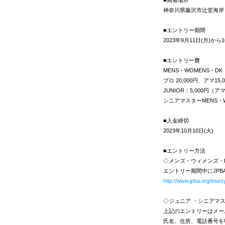
■開催場所
神奈川県藤沢市辻堂海岸
■エントリー期間
2023年9月11日(月)から
■エントリー費
MENS・WOMENS・DK
プロ 20,000円、アマ15,
JUNIOR：5,000円（
シニアマスターMENS・W
■入金締切
2023年10月10日(火)
■エントリー方法
◇メンズ・ウィメンズ・D
エントリー期間中にJP
http://www.jpba.org/tours
◇ジュニア ・シニアマス
上記のエントリーはメー
氏名、住所、電話番号を明記