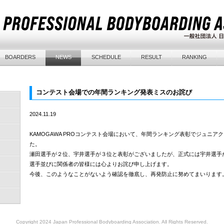
BOARDERS
NEWS
SCHEDULE
RESULT
RANKING
コンテスト会場での年間ランキング発表ミスのお詫び
）
2024.11.19
）
）
KAMOGAWA PROコンテスト会場において、年間ランキング表彰でジュニ
た。
）
瀬田選手が２位、宇井選手が３位と表彰がございましたが、正式には宇井選手
）
選手並びに関係者の皆様には心よりお詫び申し上げます。
今後、このようなことがないよう確認を徹底し、再発防止に努めてまいります
）
）
Copyright 2024 Japan Professional Bodyboarding Association. All Rights Reserved.