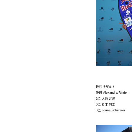
最終リザルト
優勝 Alexandra Rinder
2位 大原 沙莉
3位 鈴木 彩加
3位 Joana Schenker