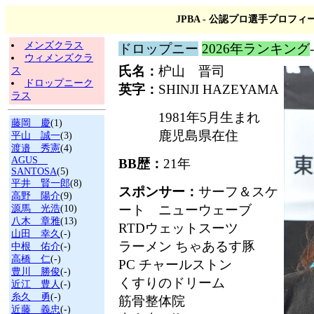
JPBA - 公認プロ選手プロフィ
メンズクラス
ドロップニー
2026年ランキング
ウィメンズクラ
氏名：
枦山 晋司
ス
ドロップニーク
英字：
SHINJI HAZEYAMA
ラス
1981年5月生まれ
藤岡 慶
(1)
鹿児島県在住
平山 誠一
(3)
渡邉 秀憲
(4)
AGUS
BB歴：
21年
SANTOSA
(5)
平井 賢一郎
(8)
スポンサー：
サーフ＆スケ
高野 陽介
(9)
ート ニューウェーブ
源馬 光浩
(10)
八木 章雅
(13)
RTDウェットスーツ
山田 幸久
(-)
ラーメン ちゃあるす豚
中根 佑介
(-)
高橋 仁
(-)
PC チャールストン
豊川 勝俊
(-)
くすりのドリーム
近江 豊人
(-)
糸久 勇
(-)
筋骨整体院
近藤 義忠
(-)