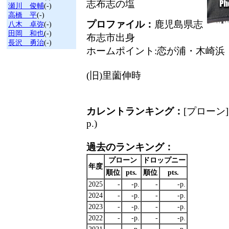
志布志の塩
瀬川 俊輔
(-)
高橋 平
(-)
プロファイル：
鹿児島県志
八木 卓弥
(-)
田岡 和也
(-)
布志市出身
長沢 勇治
(-)
ホームポイント:恋が浦・木崎浜
(旧)里薗伸時
カレントランキング：
[プローン] 
p.)
過去のランキング：
プローン
ドロップニー
年度
順位
pts.
順位
pts.
2025
-
-p.
-
-p.
2024
-
-p.
-
-p.
2023
-
-p.
-
-p.
2022
-
-p.
-
-p.