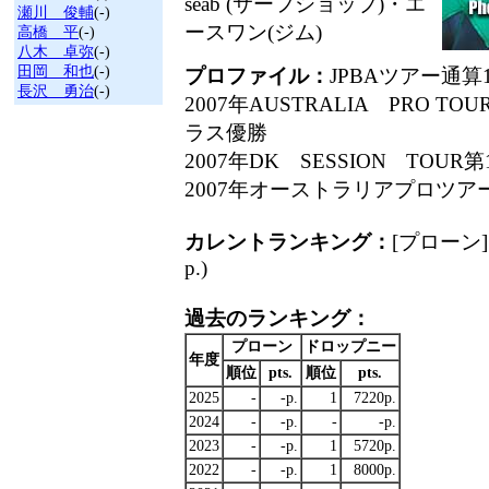
seab (サーフショップ)・エ
瀬川 俊輔
(-)
ースワン(ジム)
高橋 平
(-)
八木 卓弥
(-)
田岡 和也
(-)
プロファイル：
JPBAツアー通
長沢 勇治
(-)
2007年AUSTRALIA PRO TO
ラス優勝
2007年DK SESSION TOUR
2007年オーストラリアプロツア
カレントランキング：
[プローン] 
p.)
過去のランキング：
プローン
ドロップニー
年度
順位
pts.
順位
pts.
2025
-
-p.
1
7220p.
2024
-
-p.
-
-p.
2023
-
-p.
1
5720p.
2022
-
-p.
1
8000p.