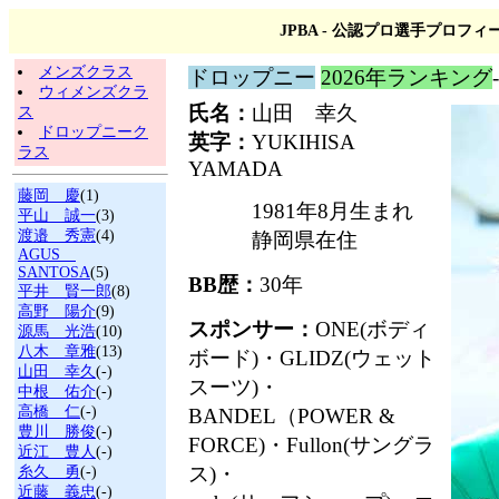
JPBA - 公認プロ選手プロフィ
メンズクラス
ドロップニー
2026年ランキング
ウィメンズクラ
氏名：
山田 幸久
ス
ドロップニーク
英字：
YUKIHISA
ラス
YAMADA
藤岡 慶
(1)
1981年8月生まれ
平山 誠一
(3)
渡邉 秀憲
(4)
静岡県在住
AGUS
SANTOSA
(5)
BB歴：
30年
平井 賢一郎
(8)
高野 陽介
(9)
スポンサー：
ONE(ボディ
源馬 光浩
(10)
八木 章雅
(13)
ボード)・GLIDZ(ウェット
山田 幸久
(-)
スーツ)・
中根 佑介
(-)
高橋 仁
(-)
BANDEL（POWER &
豊川 勝俊
(-)
FORCE)・Fullon(サングラ
近江 豊人
(-)
ス)・
糸久 勇
(-)
近藤 義忠
(-)