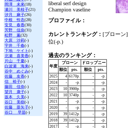
liberal serf design
岡澤 未來
(18)
Champion vaseline
瀬川 美枝子
(21)
汐月 麻子
(26)
プロファイル：
中根 怜衣
(28)
安見 春香
(30)
芳野 佳奈
(31)
カレントランキング：
[プローン] 
松野 薫
(32)
大原 沙莉
(-)
位(-p.)
宇井 千春
(-)
下地 ケイト
(-)
過去のランキング：
北瀬 喜美香
(-)
片山 千夏
(-)
プローン
ドロップニー
白波瀬 海来
(-)
年度
順位
pts.
順位
pts.
谷中 めぐみ
(-)
2025
4
6170p.
-
-p.
佐藤 友香
(-)
信 裕子
(-)
2024
-
-p.
-
-p.
藤田 佳奈
(-)
2023
10
3900p.
-
-p.
望月 康子
(-)
2022
10
3740p.
-
-p.
坂本 久美
(-)
2021
-
-p.
-
-p.
谷口 美樹
(-)
佐藤 亜矢子
(-)
2020
-
-p.
-
-p.
谷口 早苗
(-)
2019
39
1412p.
-
-p.
2018
39
1412p.
-
-p.
2017
-
-p.
-
-p.