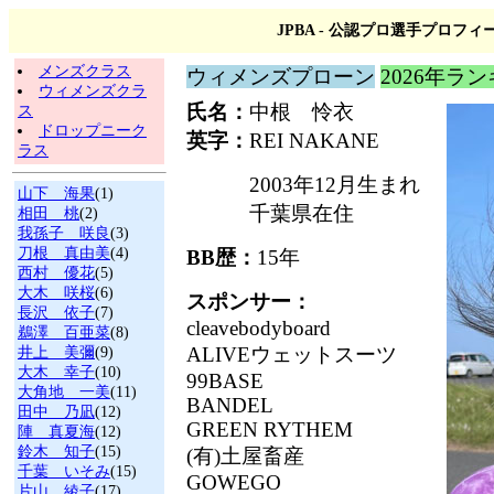
JPBA - 公認プロ選手プロフィ
メンズクラス
ウィメンズプローン
2026年ラ
ウィメンズクラ
氏名：
中根 怜衣
ス
ドロップニーク
英字：
REI NAKANE
ラス
2003年12月生まれ
山下 海果
(1)
千葉県在住
相田 桃
(2)
我孫子 咲良
(3)
刀根 真由美
(4)
BB歴：
15年
西村 優花
(5)
大木 咲桜
(6)
スポンサー：
長沢 依子
(7)
cleavebodyboard
鵜澤 百亜菜
(8)
ALIVEウェットスーツ
井上 美彌
(9)
大木 幸子
(10)
99BASE
大角地 一美
(11)
BANDEL
田中 乃凪
(12)
GREEN RYTHEM
陣 真夏海
(12)
鈴木 知子
(15)
(有)土屋畜産
千葉 いそみ
(15)
GOWEGO
片山 綾子
(17)