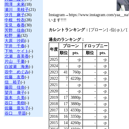
岡澤 未來
(18)
瀬川 美枝子
(21)
汐月 麻子
(26)
Instagram→https://www.instagram.
中根 怜衣
(28)
います!!!!
安見 春香
(30)
カレントランキング：
[プローン] -位(-p.)／
芳野 佳奈
(31)
松野 薫
(32)
過去のランキング：
大原 沙莉
(-)
宇井 千春
(-)
プローン
ドロップニー
年度
下地 ケイト
(-)
順位
pts.
順位
pts.
北瀬 喜美香
(-)
2025
-
-p.
-
-p.
片山 千夏
(-)
2024
-
-p.
-
-p.
白波瀬 海来
(-)
谷中 めぐみ
(-)
2023
41
760p.
-
-p.
佐藤 友香
(-)
2022
7
4220p.
-
-p.
信 裕子
(-)
2021
-
-p.
-
-p.
藤田 佳奈
(-)
2020
-
-p.
-
-p.
望月 康子
(-)
2019
17
3880p.
-
-p.
坂本 久美
(-)
谷口 美樹
(-)
2018
17
3880p.
-
-p.
佐藤 亜矢子
(-)
2017
13
4330p.
-
-p.
谷口 早苗
(-)
2016
16
3350p.
-
-p.
2015
14
4260p.
-
-p.