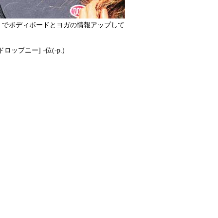
com/yaa__na/ でボディボードとヨガの情報アップして
[ドロップニー] -位(-p.)