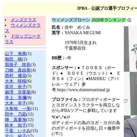
JPBA - 公認プロ選手プロフィ
メンズクラス
ウィメンズプローン
2026年ランキング
-位
ウィメンズクラ
氏名：
谷中 めぐみ
ス
英字：
YANAKA MEGUMI
ドロップニーク
ラス
1979年5月生まれ
千葉県在住
山下 海果
(1)
BB歴：
-年
相田 桃
(2)
我孫子 咲良
(3)
スポンサー：
● ＴＯＯＢＳ（ボー
刀根 真由美
(4)
ド）● ＤＯＶＥ（ウエット）● Ｅ
西村 優花
(5)
ＲＳ４（フィン）●MAHIKU（アパ
大木 咲桜
(6)
レル・ウェア）参
長沢 依子
(7)
考:https://www.dointernational.jp
鵜澤 百亜菜
(8)
井上 美彌
(9)
プロファイル：
プロボディボーダー
大木 幸子
(10)
とヨガインストラクターを両立しな
大角地 一美
(11)
がらJPBAツアーに参戦しています
田中 乃凪
(12)
٩(๑❛ᴗ❛๑)۶
陣 真夏海
(12)
ボディボードの為のヨガ・ヨガの為
鈴木 知子
(15)
のボディボードを目指し日々修業中
千葉 いそみ
(15)
(//∇//)
片山 綾子
(17)