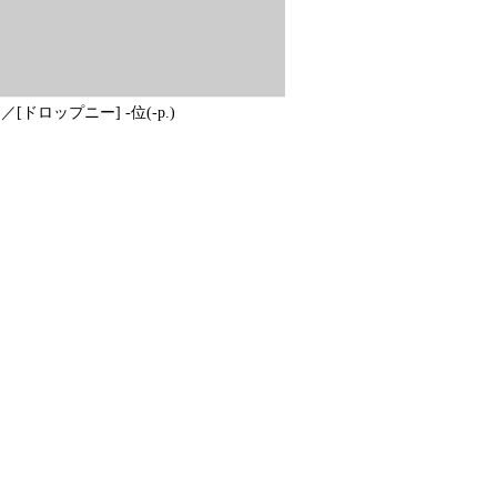
.)／[ドロップニー] -位(-p.)