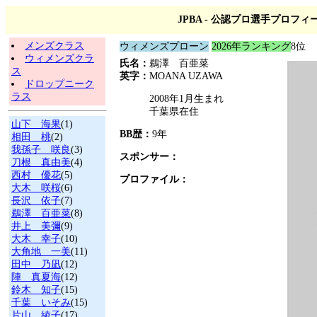
JPBA - 公認プロ選手プロフィ
メンズクラス
ウィメンズプローン
2026年ランキング
8位
ウィメンズクラ
氏名：
鵜澤 百亜菜
ス
英字：
MOANA UZAWA
ドロップニーク
ラス
2008年1月生まれ
千葉県在住
山下 海果
(1)
BB歴：
9年
相田 桃
(2)
我孫子 咲良
(3)
スポンサー：
刀根 真由美
(4)
西村 優花
(5)
プロファイル：
大木 咲桜
(6)
長沢 依子
(7)
鵜澤 百亜菜
(8)
井上 美彌
(9)
大木 幸子
(10)
大角地 一美
(11)
田中 乃凪
(12)
陣 真夏海
(12)
鈴木 知子
(15)
千葉 いそみ
(15)
片山 綾子
(17)