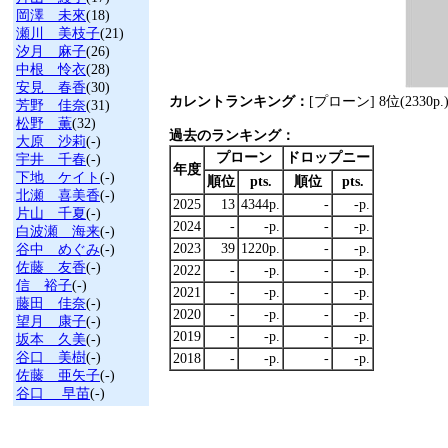
岡澤 未來
(18)
瀬川 美枝子
(21)
汐月 麻子
(26)
中根 怜衣
(28)
安見 春香
(30)
カレントランキング：
[プローン] 8位(2330p
芳野 佳奈
(31)
松野 薫
(32)
過去のランキング：
大原 沙莉
(-)
プローン
ドロップニー
宇井 千春
(-)
年度
下地 ケイト
(-)
順位
pts.
順位
pts.
北瀬 喜美香
(-)
2025
13
4344p.
-
-p.
片山 千夏
(-)
2024
-
-p.
-
-p.
白波瀬 海来
(-)
2023
39
1220p.
-
-p.
谷中 めぐみ
(-)
佐藤 友香
(-)
2022
-
-p.
-
-p.
信 裕子
(-)
2021
-
-p.
-
-p.
藤田 佳奈
(-)
2020
-
-p.
-
-p.
望月 康子
(-)
2019
-
-p.
-
-p.
坂本 久美
(-)
谷口 美樹
(-)
2018
-
-p.
-
-p.
佐藤 亜矢子
(-)
谷口 早苗
(-)